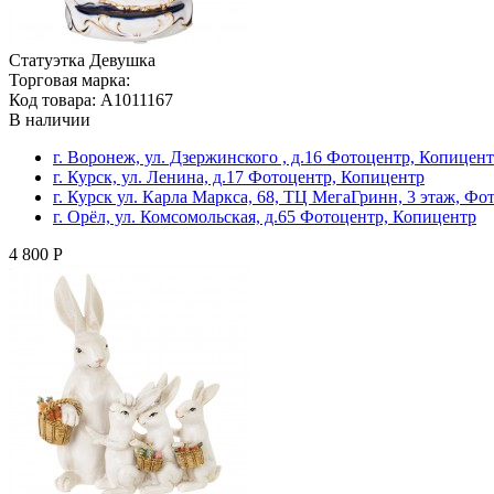
Статуэтка Девушка
Торговая марка:
Код товара: A1011167
В наличии
г. Воронеж, ул. Дзержинского , д.16 Фотоцентр, Копицен
г. Курск, ул. Ленина, д.17 Фотоцентр, Копицентр
г. Курск ул. Карла Маркса, 68, ТЦ МегаГринн, 3 этаж, Ф
г. Орёл, ул. Комсомольская, д.65 Фотоцентр, Копицентр
4 800 Р