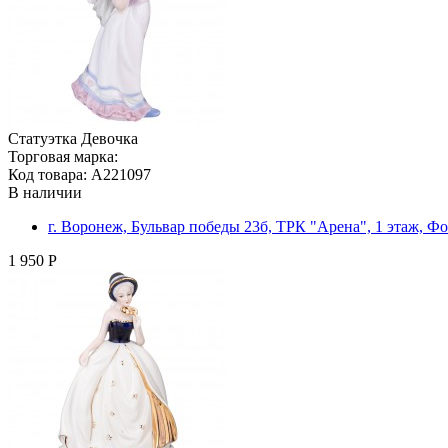
Статуэтка Девочка
Торговая марка:
Код товара: A221097
В наличии
г. Воронеж, Бульвар победы 23б, ТРК "Арена", 1 этаж, Ф
1 950 Р