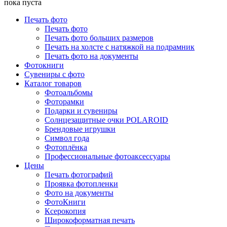
пока пуста
Печать фото
Печать фото
Печать фото больших размеров
Печать на холсте с натяжкой на подрамник
Печать фото на документы
Фотокниги
Сувениры с фото
Каталог товаров
Фотоальбомы
Фоторамки
Подарки и сувениры
Солнцезащитные очки POLAROID
Брендовые игрушки
Символ года
Фотоплёнка
Профессиональные фотоаксессуары
Цены
Печать фотографий
Проявка фотопленки
Фото на документы
ФотоКниги
Ксерокопия
Широкоформатная печать