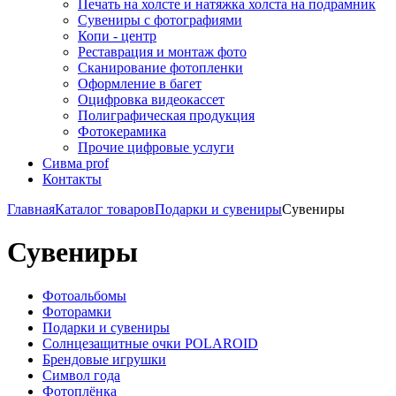
Печать на холсте и натяжка холста на подрамник
Сувениры с фотографиями
Копи - центр
Реставрация и монтаж фото
Сканирование фотопленки
Оформление в багет
Оцифровка видеокассет
Полиграфическая продукция
Фотокерамика
Прочие цифровые услуги
Сивма prof
Контакты
Главная
Каталог товаров
Подарки и сувениры
Сувениры
Сувениры
Фотоальбомы
Фоторамки
Подарки и сувениры
Солнцезащитные очки POLAROID
Брендовые игрушки
Символ года
Фотоплёнка