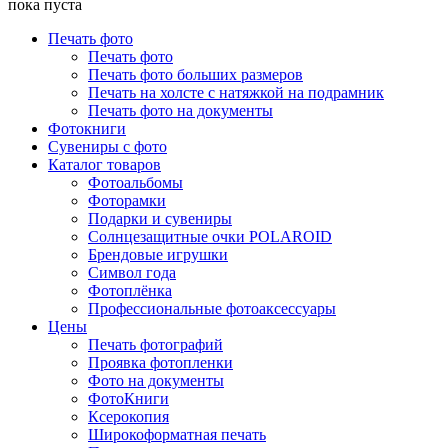
пока пуста
Печать фото
Печать фото
Печать фото больших размеров
Печать на холсте с натяжкой на подрамник
Печать фото на документы
Фотокниги
Сувениры с фото
Каталог товаров
Фотоальбомы
Фоторамки
Подарки и сувениры
Солнцезащитные очки POLAROID
Брендовые игрушки
Символ года
Фотоплёнка
Профессиональные фотоаксессуары
Цены
Печать фотографий
Проявка фотопленки
Фото на документы
ФотоКниги
Ксерокопия
Широкоформатная печать