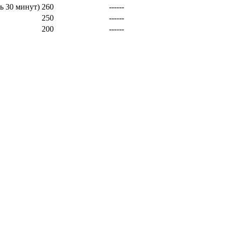
ь 30 минут)
260
------
250
------
200
------