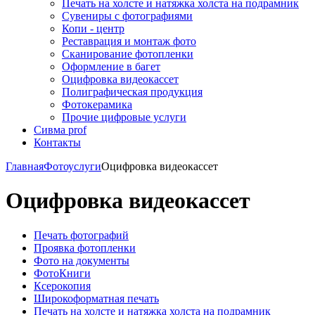
Печать на холсте и натяжка холста на подрамник
Сувениры с фотографиями
Копи - центр
Реставрация и монтаж фото
Сканирование фотопленки
Оформление в багет
Оцифровка видеокассет
Полиграфическая продукция
Фотокерамика
Прочие цифровые услуги
Сивма prof
Контакты
Главная
Фотоуслуги
Оцифровка видеокассет
Оцифровка видеокассет
Печать фотографий
Проявка фотопленки
Фото на документы
ФотоКниги
Ксерокопия
Широкоформатная печать
Печать на холсте и натяжка холста на подрамник