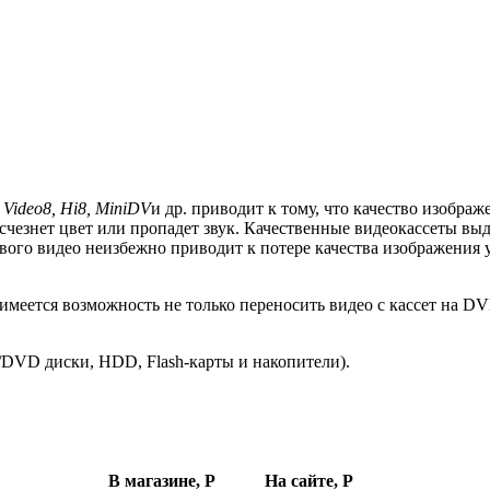
 Video8, Hi8,
MiniDV
и др. приводит к тому, что качество изображ
 исчезнет цвет или пропадет звук. Качественные видеокассеты 
ового видео неизбежно приводит к потере качества изображения 
меется возможность не только переносить видео с кассет на DV
DVD диски, HDD, Flash-карты и накопители).
В магазине, Р
На сайте, Р