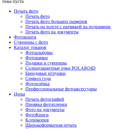
пока пуста
Печать фото
Печать фото
Печать фото больших размеров
Печать на холсте с натяжкой на подрамник
Печать фото на документы
Фотокниги
Сувениры с фото
Каталог товаров
Фотоальбомы
Фоторамки
Подарки и сувениры
Солнцезащитные очки POLAROID
Брендовые игрушки
Символ года
Фотоплёнка
Профессиональные фотоаксессуары
Цены
Печать фотографий
Проявка фотопленки
Фото на документы
ФотоКниги
Ксерокопия
Широкоформатная печать