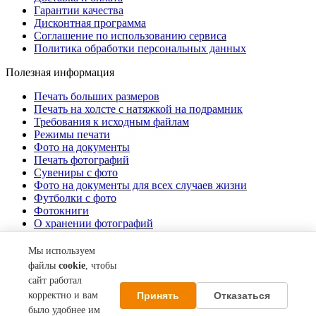
Гарантии качества
Дисконтная программа
Соглашение по использованию сервиса
Политика обработки персональных данных
Полезная информация
Печать больших размеров
Печать на холсте c натяжкой на подрамник
Требования к исходным файлам
Режимы печати
Фото на документы
Печать фотографий
Сувениры с фото
Фото на документы для всех случаев жизни
Футболки с фото
Фотокниги
О хранении фотографий
Стоимость услуг
Мы используем
О компании
файлы
cookie
, чтобы
сайт работал
Контакты
Принять
Отказаться
корректно и вам
Акции
О нас
было удобнее им