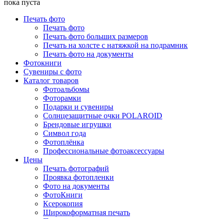
пока пуста
Печать фото
Печать фото
Печать фото больших размеров
Печать на холсте с натяжкой на подрамник
Печать фото на документы
Фотокниги
Сувениры с фото
Каталог товаров
Фотоальбомы
Фоторамки
Подарки и сувениры
Солнцезащитные очки POLAROID
Брендовые игрушки
Символ года
Фотоплёнка
Профессиональные фотоаксессуары
Цены
Печать фотографий
Проявка фотопленки
Фото на документы
ФотоКниги
Ксерокопия
Широкоформатная печать