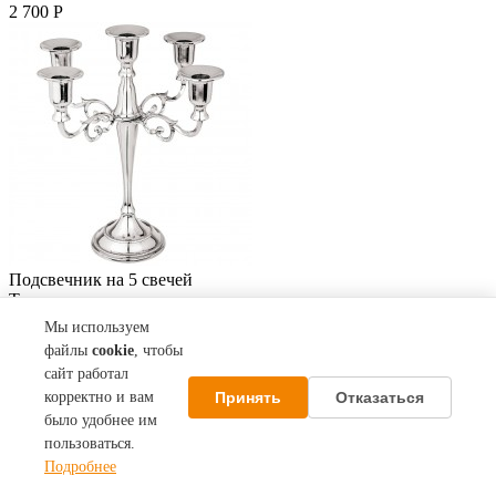
2 700 Р
Подсвечник на 5 свечей
Торговая марка:
Код товара: A726121
Мы используем
В наличии
файлы
cookie
, чтобы
сайт работал
г. Воронеж, ул. Дзержинского , д.16 Фотоцентр,
Копицентр
Принять
Отказаться
корректно и вам
было удобнее им
4 000 Р
пользоваться.
Подробнее