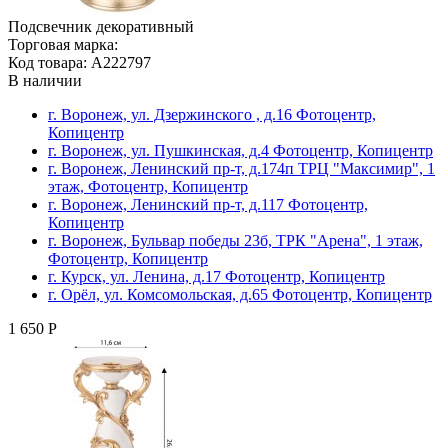
Подсвечник декоративный
Торговая марка:
Код товара: A222797
В наличии
г. Воронеж, ул. Дзержинского , д.16 Фотоцентр,
Копицентр
г. Воронеж, ул. Пушкинская, д.4 Фотоцентр, Копицентр
г. Воронеж, Ленинский пр-т, д.174п ТРЦ "Максимир", 1
этаж, Фотоцентр, Копицентр
г. Воронеж, Ленинский пр-т, д.117 Фотоцентр,
Копицентр
г. Воронеж, Бульвар победы 23б, ТРК "Арена", 1 этаж,
Фотоцентр, Копицентр
г. Курск, ул. Ленина, д.17 Фотоцентр, Копицентр
г. Орёл, ул. Комсомольская, д.65 Фотоцентр, Копицентр
1 650 Р