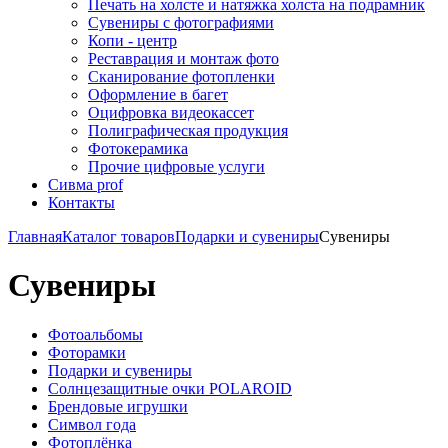
Печать на холсте и натяжка холста на подрамник
Сувениры с фотографиями
Копи - центр
Реставрация и монтаж фото
Сканирование фотопленки
Оформление в багет
Оцифровка видеокассет
Полиграфическая продукция
Фотокерамика
Прочие цифровые услуги
Сивма prof
Контакты
Главная
Каталог товаров
Подарки и сувениры
Сувениры
Сувениры
Фотоальбомы
Фоторамки
Подарки и сувениры
Солнцезащитные очки POLAROID
Брендовые игрушки
Символ года
Фотоплёнка