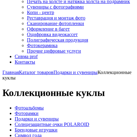
Печать на холсте и натяжка холста на подрамник
Сувениры с фотографиями
Копи - центр
Реставрация и монтаж фото
Сканирование фотопленки
Оформление в багет
Оцифровка видеокассет
Полиграфическая продукция
Фотокерамика
Прочие цифровые услуги
Сивма prof
Контакты
Главная
Каталог товаров
Подарки и сувениры
Коллекционные
куклы
Коллекционные куклы
Фотоальбомы
Фоторамки
Подарки и сувениры
Солнцезащитные очки POLAROID
Брендовые игрушки
Символ года