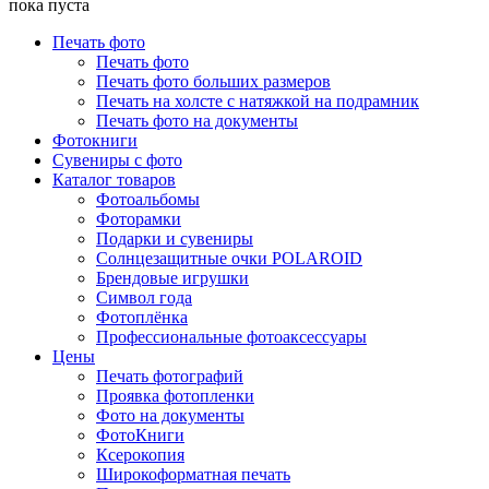
пока пуста
Печать фото
Печать фото
Печать фото больших размеров
Печать на холсте с натяжкой на подрамник
Печать фото на документы
Фотокниги
Сувениры с фото
Каталог товаров
Фотоальбомы
Фоторамки
Подарки и сувениры
Солнцезащитные очки POLAROID
Брендовые игрушки
Символ года
Фотоплёнка
Профессиональные фотоаксессуары
Цены
Печать фотографий
Проявка фотопленки
Фото на документы
ФотоКниги
Ксерокопия
Широкоформатная печать