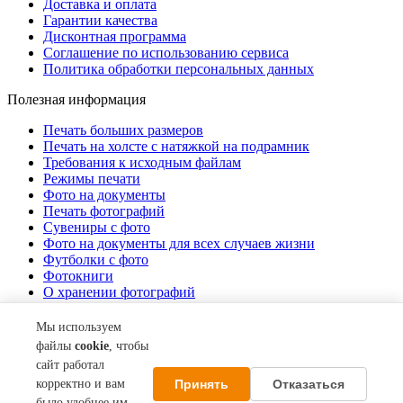
Доставка и оплата
Гарантии качества
Дисконтная программа
Соглашение по использованию сервиса
Политика обработки персональных данных
Полезная информация
Печать больших размеров
Печать на холсте c натяжкой на подрамник
Требования к исходным файлам
Режимы печати
Фото на документы
Печать фотографий
Сувениры с фото
Фото на документы для всех случаев жизни
Футболки с фото
Фотокниги
О хранении фотографий
Стоимость услуг
Мы используем
О компании
файлы
cookie
, чтобы
сайт работал
Контакты
Принять
Отказаться
корректно и вам
Акции
О нас
было удобнее им