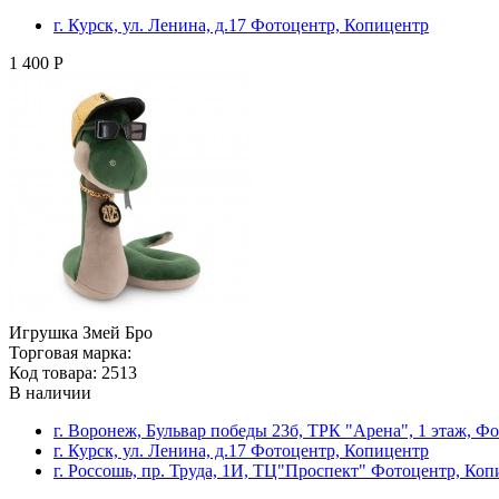
г. Курск, ул. Ленина, д.17 Фотоцентр, Копицентр
1 400 Р
Игрушка Змей Бро
Торговая марка:
Код товара: 2513
В наличии
г. Воронеж, Бульвар победы 23б, ТРК "Арена", 1 этаж, Ф
г. Курск, ул. Ленина, д.17 Фотоцентр, Копицентр
г. Россошь, пр. Труда, 1И, ТЦ"Проспект" Фотоцентр, Ко