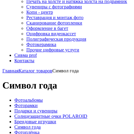
Печать на холсте и натяжка холста на подрамник
Сувениры с фотографиями
Копи - центр
Реставрация и монтаж фото
Сканирование фотопленки
Оформление в багет
Оцифровка видеокассет
Полиграфическая продукция
Фотокерамика
Прочие цифровые услуги
Сивма prof
Контакты
Главная
Каталог товаров
Символ года
Символ года
Фотоальбомы
Фоторамки
Подарки и сувениры
Солнцезащитные очки POLAROID
Брендовые игрушки
Символ года
Фотоплёнка