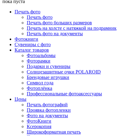
пока пуста
Печать фото
Печать фото
Печать фото больших размеров
Печать на холсте с натяжкой на подрамник
Печать фото на документы
Фотокниги
Сувениры с фото
Каталог товаров
Фотоальбомы
Фоторамки
Подарки и сувениры
Солнцезащитные очки POLAROID
Брендовые игрушки
Символ года
Фотоплёнка
Профессиональные фотоаксессуары
Цены
Печать фотографий
Проявка фотопленки
Фото на документы
ФотоКниги
Ксерокопия
Широкоформатная печать