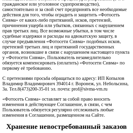
гражданское или уголовное судопроизводство),
самостоятельно и за свой счет предпринять все необходимые
действия для того, чтобы оградить и защитить «Фотосеть
Сивма» от каких-либо притязаний, исков, претензий,
причинения ущерба или убытков, связанных с нарушением
прав третьих лиц. Все возможные убытки, в том числе
судебные издержки и расходы на адвокатскую защиту, в
случае предъявления «Фотосети Сивма» подобных исков,
претензий третьих лиц и притязаний государственных
органов, возникшие в связи с нарушением настоящего пункта
у «Фотосети Сивма», Пользователь незамедлительно
обязуется компенсировать (оплатить) «Фотосети Сивма» по
первому её требованию.
С претензиями просьба обращаться по адресу: ИП Копылов
Владимир Владимирович 394014 г. Воронеж, ул. Небольсина,
3а. Тел.8(473)200-35-01 эл. почта: prof@sivma-vrn.ru
«Фотосеть Сивма» оставляет за собой право вносить
изменения в действующее Соглашение, в связи, с чем
Пользователь обязуется регулярно отслеживать любые
изменения в Соглашении, размещенном на Сайте.
Хранение невостребованный заказов