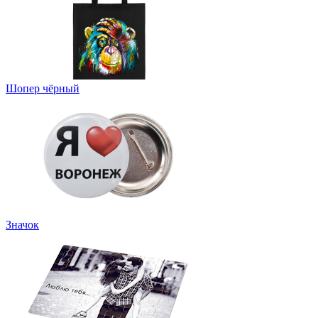
Шопер чёрный
Значок