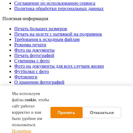
Соглашение по использованию сервиса
Политика обработки персональных данных
Полезная информация
Печать больших размеров
Печать на холсте c натяжкой на подрамник
Требования к исходным файлам
Режимы печати
Фото на документы
Печать фотографий
Сувениры с фото
Фото на документы для всех случаев жизни
Футболки с фото
Фотокниги
О хранении фотографий
Стоимость услуг
Мы используем
О компании
файлы
cookie
, чтобы
сайт работал
Контакты
Принять
Отказаться
корректно и вам
Акции
О нас
было удобнее им
пользоваться.
© 2013–2026 Фотосеть СИВМА. Все права защищены.
Подробнее