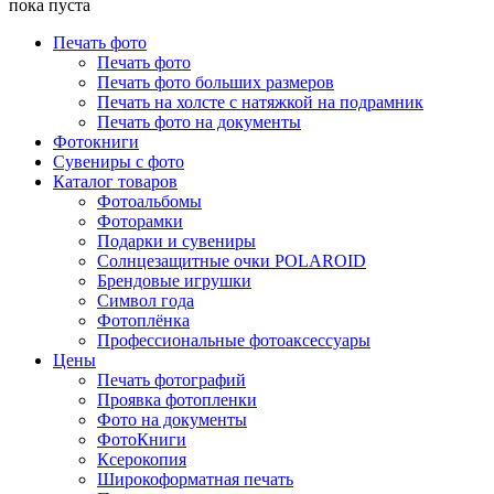
пока пуста
Печать фото
Печать фото
Печать фото больших размеров
Печать на холсте с натяжкой на подрамник
Печать фото на документы
Фотокниги
Сувениры с фото
Каталог товаров
Фотоальбомы
Фоторамки
Подарки и сувениры
Солнцезащитные очки POLAROID
Брендовые игрушки
Символ года
Фотоплёнка
Профессиональные фотоаксессуары
Цены
Печать фотографий
Проявка фотопленки
Фото на документы
ФотоКниги
Ксерокопия
Широкоформатная печать