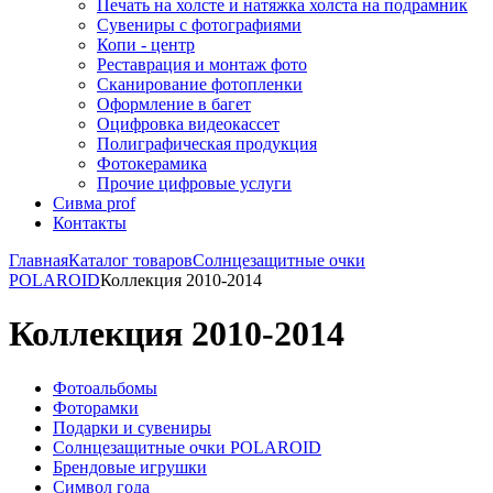
Печать на холсте и натяжка холста на подрамник
Сувениры с фотографиями
Копи - центр
Реставрация и монтаж фото
Сканирование фотопленки
Оформление в багет
Оцифровка видеокассет
Полиграфическая продукция
Фотокерамика
Прочие цифровые услуги
Сивма prof
Контакты
Главная
Каталог товаров
Солнцезащитные очки
POLAROID
Коллекция 2010-2014
Коллекция 2010-2014
Фотоальбомы
Фоторамки
Подарки и сувениры
Солнцезащитные очки POLAROID
Брендовые игрушки
Символ года