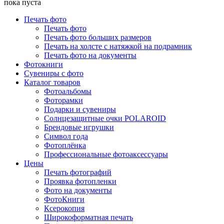
пока пуста
Печать фото
Печать фото
Печать фото больших размеров
Печать на холсте с натяжкой на подрамник
Печать фото на документы
Фотокниги
Сувениры с фото
Каталог товаров
Фотоальбомы
Фоторамки
Подарки и сувениры
Солнцезащитные очки POLAROID
Брендовые игрушки
Символ года
Фотоплёнка
Профессиональные фотоаксессуары
Цены
Печать фотографий
Проявка фотопленки
Фото на документы
ФотоКниги
Ксерокопия
Широкоформатная печать