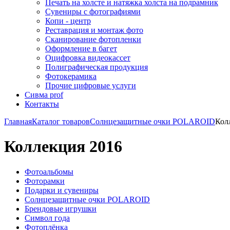
Печать на холсте и натяжка холста на подрамник
Сувениры с фотографиями
Копи - центр
Реставрация и монтаж фото
Сканирование фотопленки
Оформление в багет
Оцифровка видеокассет
Полиграфическая продукция
Фотокерамика
Прочие цифровые услуги
Сивма prof
Контакты
Главная
Каталог товаров
Солнцезащитные очки POLAROID
Кол
Коллекция 2016
Фотоальбомы
Фоторамки
Подарки и сувениры
Солнцезащитные очки POLAROID
Брендовые игрушки
Символ года
Фотоплёнка