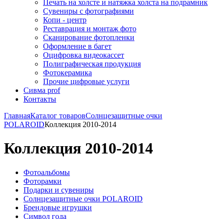
Печать на холсте и натяжка холста на подрамник
Сувениры с фотографиями
Копи - центр
Реставрация и монтаж фото
Сканирование фотопленки
Оформление в багет
Оцифровка видеокассет
Полиграфическая продукция
Фотокерамика
Прочие цифровые услуги
Сивма prof
Контакты
Главная
Каталог товаров
Солнцезащитные очки
POLAROID
Коллекция 2010-2014
Коллекция 2010-2014
Фотоальбомы
Фоторамки
Подарки и сувениры
Солнцезащитные очки POLAROID
Брендовые игрушки
Символ года