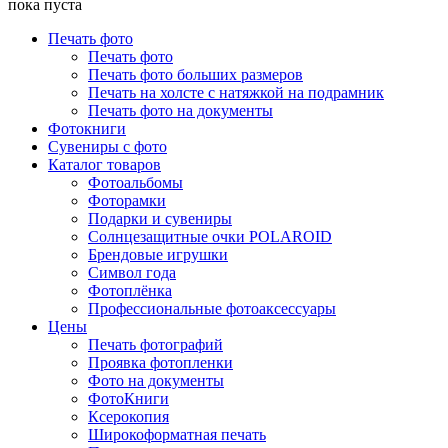
пока пуста
Печать фото
Печать фото
Печать фото больших размеров
Печать на холсте с натяжкой на подрамник
Печать фото на документы
Фотокниги
Сувениры с фото
Каталог товаров
Фотоальбомы
Фоторамки
Подарки и сувениры
Солнцезащитные очки POLAROID
Брендовые игрушки
Символ года
Фотоплёнка
Профессиональные фотоаксессуары
Цены
Печать фотографий
Проявка фотопленки
Фото на документы
ФотоКниги
Ксерокопия
Широкоформатная печать