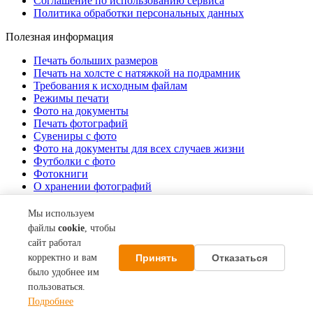
Соглашение по использованию сервиса
Политика обработки персональных данных
Полезная информация
Печать больших размеров
Печать на холсте c натяжкой на подрамник
Требования к исходным файлам
Режимы печати
Фото на документы
Печать фотографий
Сувениры с фото
Фото на документы для всех случаев жизни
Футболки с фото
Фотокниги
О хранении фотографий
Стоимость услуг
Мы используем
О компании
файлы
cookie
, чтобы
сайт работал
Контакты
Принять
Отказаться
корректно и вам
Акции
О нас
было удобнее им
пользоваться.
© 2013–2026 Фотосеть СИВМА. Все права защищены.
Подробнее
Мобильная версия