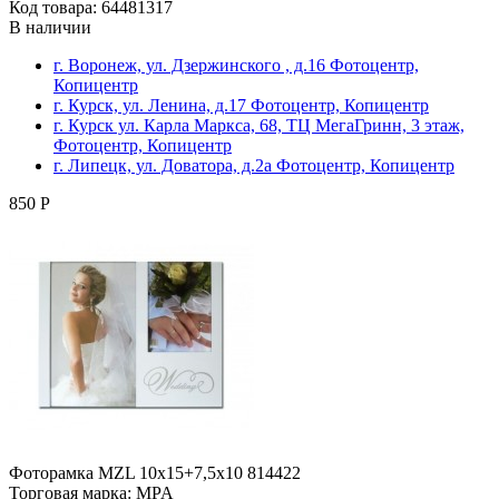
Код товара: 64481317
В наличии
г. Воронеж, ул. Дзержинского , д.16 Фотоцентр,
Копицентр
г. Курск, ул. Ленина, д.17 Фотоцентр, Копицентр
г. Курск ул. Карла Маркса, 68, ТЦ МегаГринн, 3 этаж,
Фотоцентр, Копицентр
г. Липецк, ул. Доватора, д.2а Фотоцентр, Копицентр
850 Р
Фоторамка MZL 10х15+7,5x10 814422
Торговая марка: MPA