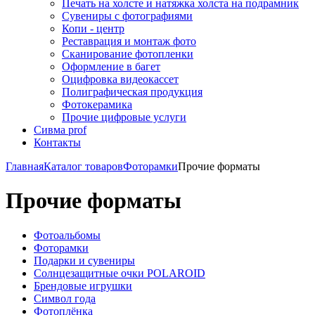
Печать на холсте и натяжка холста на подрамник
Сувениры с фотографиями
Копи - центр
Реставрация и монтаж фото
Сканирование фотопленки
Оформление в багет
Оцифровка видеокассет
Полиграфическая продукция
Фотокерамика
Прочие цифровые услуги
Сивма prof
Контакты
Главная
Каталог товаров
Фоторамки
Прочие форматы
Прочие форматы
Фотоальбомы
Фоторамки
Подарки и сувениры
Солнцезащитные очки POLAROID
Брендовые игрушки
Символ года
Фотоплёнка