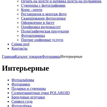
Печать на холсте и натяжка холста на подрамник
Сувениры с фотографиями
Копи - центр
Реставрация и монтаж фото
Сканирование фотопленки
Оформление в багет
Оцифровка видеокассет
Полиграфическая продукция
Фотокерамика
Прочие цифровые услуги
Сивма prof
Контакты
Главная
Каталог товаров
Фоторамки
Интерьерные
Интерьерные
Фотоальбомы
Фоторамки
Подарки и сувениры
Солнцезащитные очки POLAROID
Брендовые игрушки
Символ года
Фотоплёнка