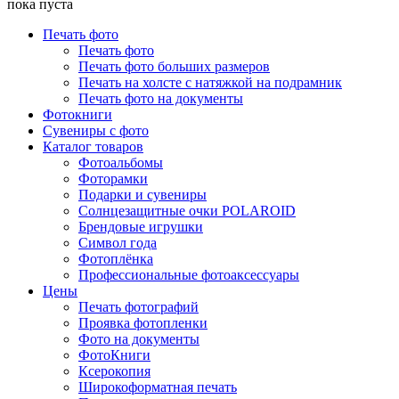
пока пуста
Печать фото
Печать фото
Печать фото больших размеров
Печать на холсте с натяжкой на подрамник
Печать фото на документы
Фотокниги
Сувениры с фото
Каталог товаров
Фотоальбомы
Фоторамки
Подарки и сувениры
Солнцезащитные очки POLAROID
Брендовые игрушки
Символ года
Фотоплёнка
Профессиональные фотоаксессуары
Цены
Печать фотографий
Проявка фотопленки
Фото на документы
ФотоКниги
Ксерокопия
Широкоформатная печать