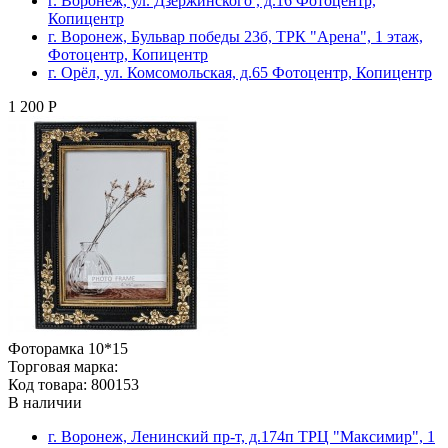
г. Воронеж, ул. Дзержинского , д.16 Фотоцентр,
Копицентр
г. Воронеж, Бульвар победы 23б, ТРК "Арена", 1 этаж,
Фотоцентр, Копицентр
г. Орёл, ул. Комсомольская, д.65 Фотоцентр, Копицентр
1 200 Р
Фоторамка 10*15
Торговая марка:
Код товара: 800153
В наличии
г. Воронеж, Ленинский пр-т, д.174п ТРЦ "Максимир", 1