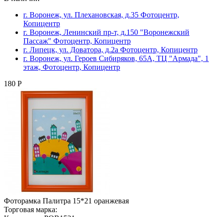
г. Воронеж, ул. Плехановская, д.35 Фотоцентр,
Копицентр
г. Воронеж, Ленинский пр-т, д.150 "Воронежский
Пассаж" Фотоцентр, Копицентр
г. Липецк, ул. Доватора, д.2а Фотоцентр, Копицентр
г. Воронеж, ул. Героев Сибиряков, 65А, ТЦ "Армада", 1
этаж, Фотоцентр, Копицентр
180 Р
Фоторамка Палитра 15*21 оранжевая
Торговая марка: