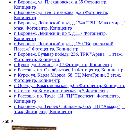
г. Воронеж, ул. Плехановская, д.35 Фотоцентр,
Копицентр
г. Воронеж, ул. ген. Лизюкова, д.25 Фотоцентр,
Копицентр
г. Воронеж, Ленинский пр-т, д.174п ТРЦ "Максимир", 1
этаж, Фотоцентр, Копицентр
г. Воронеж, Ленинский пр-т, д.117 Фотоцентр,
Копицентр
г. Воронеж, Ленинский пр-т, д.150 "Воронежский
Пассаж" Фотоцентр, Копицентр
г. Воронеж, Бульвар победы 23б, ТРК "Арена", 1 этаж,
Фотоцентр, Копицентр
г. Курск, ул. Ленина, д.17 Фотоцентр, Копицентр
г. Россошь, пл. Октябрьская, 1а Фотоцентр, Копицентр
г. Курск ул. Карла Маркса, 68, ТЦ МегаГринн, 3 этаж,
Фотоцентр, Копицентр
г. Орёл, ул. Комсомольская, д.65 Фотоцентр, Копицентр
г. Лиски, ул.Коммунистическая, д.5 Фотоцентр
г. Россошь, пр. Труда, 1И, ТЦ"Проспект" Фотоцентр,
Копицентр
г. Воронеж, ул. Героев Сибиряков, 65А, ТЦ "Армада", 1
этаж, Фотоцентр, Копицентр
360 Р