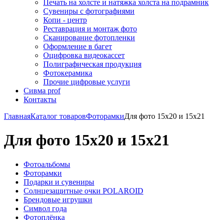
Печать на холсте и натяжка холста на подрамник
Сувениры с фотографиями
Копи - центр
Реставрация и монтаж фото
Сканирование фотопленки
Оформление в багет
Оцифровка видеокассет
Полиграфическая продукция
Фотокерамика
Прочие цифровые услуги
Сивма prof
Контакты
Главная
Каталог товаров
Фоторамки
Для фото 15х20 и 15х21
Для фото 15х20 и 15х21
Фотоальбомы
Фоторамки
Подарки и сувениры
Солнцезащитные очки POLAROID
Брендовые игрушки
Символ года
Фотоплёнка