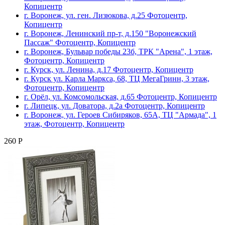
Копицентр
г. Воронеж, ул. ген. Лизюкова, д.25 Фотоцентр,
Копицентр
г. Воронеж, Ленинский пр-т, д.150 "Воронежский
Пассаж" Фотоцентр, Копицентр
г. Воронеж, Бульвар победы 23б, ТРК "Арена", 1 этаж,
Фотоцентр, Копицентр
г. Курск, ул. Ленина, д.17 Фотоцентр, Копицентр
г. Курск ул. Карла Маркса, 68, ТЦ МегаГринн, 3 этаж,
Фотоцентр, Копицентр
г. Орёл, ул. Комсомольская, д.65 Фотоцентр, Копицентр
г. Липецк, ул. Доватора, д.2а Фотоцентр, Копицентр
г. Воронеж, ул. Героев Сибиряков, 65А, ТЦ "Армада", 1
этаж, Фотоцентр, Копицентр
260 Р