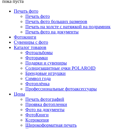
пока пуста
Печать фото
Печать фото
Печать фото больших размеров
Печать на холсте с натяжкой на подрамник
Печать фото на документы
Фотокниги
Сувениры с фото
Каталог товаров
Фотоальбомы
Фоторамки
Подарки и сувениры
Солнцезащитные очки POLAROID
Брендовые игрушки
Символ года
Фотоплёнка
Профессиональные фотоаксессуары
Цены
Печать фотографий
Проявка фотопленки
Фото на документы
ФотоКниги
Ксерокопия
Широкоформатная печать