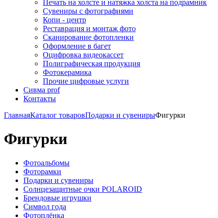
Печать на холсте и натяжка холста на подрамник
Сувениры с фотографиями
Копи - центр
Реставрация и монтаж фото
Сканирование фотопленки
Оформление в багет
Оцифровка видеокассет
Полиграфическая продукция
Фотокерамика
Прочие цифровые услуги
Сивма prof
Контакты
Главная
Каталог товаров
Подарки и сувениры
Фигурки
Фигурки
Фотоальбомы
Фоторамки
Подарки и сувениры
Солнцезащитные очки POLAROID
Брендовые игрушки
Символ года
Фотоплёнка