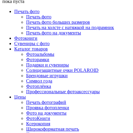
пока пуста
Печать фото
Печать фото
Печать фото больших размеров
Печать на холсте с натяжкой на подрамник
Печать фото на документы
Фотокниги
Сувениры с фото
Каталог товаров
Фотоальбомы
Фоторамки
Подарки и сувениры
Солнцезащитные очки POLAROID
Брендовые игрушки
Символ года
Фотоплёнка
Профессиональные фотоаксессуары
Цены
Печать фотографий
Проявка фотопленки
Фото на документы
ФотоКниги
Ксерокопия
Широкоформатная печать