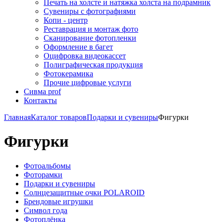
Печать на холсте и натяжка холста на подрамник
Сувениры с фотографиями
Копи - центр
Реставрация и монтаж фото
Сканирование фотопленки
Оформление в багет
Оцифровка видеокассет
Полиграфическая продукция
Фотокерамика
Прочие цифровые услуги
Сивма prof
Контакты
Главная
Каталог товаров
Подарки и сувениры
Фигурки
Фигурки
Фотоальбомы
Фоторамки
Подарки и сувениры
Солнцезащитные очки POLAROID
Брендовые игрушки
Символ года
Фотоплёнка