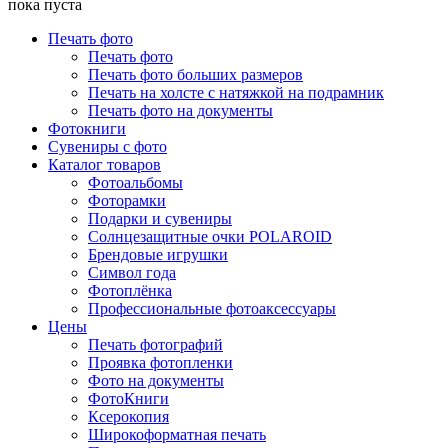
пока пуста
Печать фото
Печать фото
Печать фото больших размеров
Печать на холсте с натяжкой на подрамник
Печать фото на документы
Фотокниги
Сувениры с фото
Каталог товаров
Фотоальбомы
Фоторамки
Подарки и сувениры
Солнцезащитные очки POLAROID
Брендовые игрушки
Символ года
Фотоплёнка
Профессиональные фотоаксессуары
Цены
Печать фотографий
Проявка фотопленки
Фото на документы
ФотоКниги
Ксерокопия
Широкоформатная печать