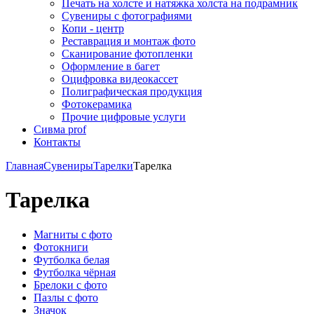
Печать на холсте и натяжка холста на подрамник
Сувениры с фотографиями
Копи - центр
Реставрация и монтаж фото
Сканирование фотопленки
Оформление в багет
Оцифровка видеокассет
Полиграфическая продукция
Фотокерамика
Прочие цифровые услуги
Сивма prof
Контакты
Главная
Сувениры
Тарелки
Тарелка
Тарелка
Магниты с фото
Фотокниги
Футболка белая
Футболка чёрная
Брелоки с фото
Пазлы с фото
Значок