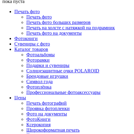
пока пуста
Печать фото
Печать фото
Печать фото больших размеров
Печать на холсте с натяжкой на подрамник
Печать фото на документы
Фотокниги
Сувениры с фото
Каталог товаров
Фотоальбомы
Фоторамки
Подарки и сувениры
Солнцезащитные очки POLAROID
Брендовые игрушки
Символ года
Фотоплёнка
Профессиональные фотоаксессуары
Цены
Печать фотографий
Проявка фотопленки
Фото на документы
ФотоКниги
Ксерокопия
Широкоформатная печать