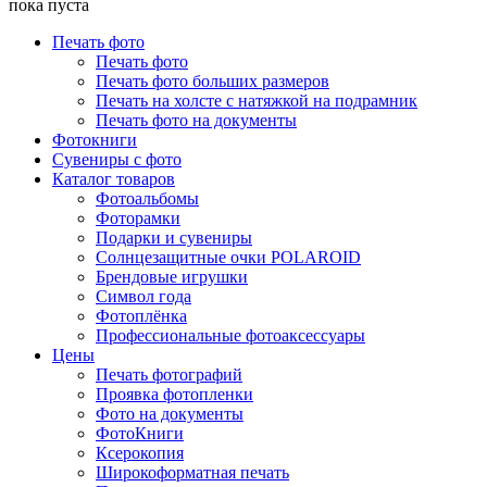
пока пуста
Печать фото
Печать фото
Печать фото больших размеров
Печать на холсте с натяжкой на подрамник
Печать фото на документы
Фотокниги
Сувениры с фото
Каталог товаров
Фотоальбомы
Фоторамки
Подарки и сувениры
Солнцезащитные очки POLAROID
Брендовые игрушки
Символ года
Фотоплёнка
Профессиональные фотоаксессуары
Цены
Печать фотографий
Проявка фотопленки
Фото на документы
ФотоКниги
Ксерокопия
Широкоформатная печать