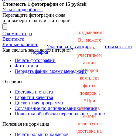
Стоимость 1 фотографии от 15 рублей
Узнать подробнее...
Перетащите фотографии сюда
или выберите одну из категорий
Поздравляем!
С компьютера
Вконтакте
Вы можете
Личный кабинет
Участвовать в акции
отказаться от
стать
Как сделать заказ через интернет?
подарка
участником
Печать фотографий
акции
Фотокниги
"Второй
Передать файлы моему менеджеру
комплект
О сервисе
фото в
Доставка и оплата
подарок".
Гарантии качества
*При
Дисконтная программа
участии в
Соглашение по использованию сервиса
Политика обработки персональных данных
акции
недоступна
Полезная информация
доставка на
Печать больших размеров