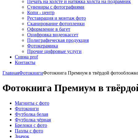
Печать на холсте и натяжка холста на подрамник
Сувениры с фотографиями
Копи - центр
Реставрация и монтаж фото
Сканирование фотопленки
Оформление в багет
Оцифровка видеокассет
Полиграфическая продукция
Фотокерамика
Прочие цифровые услуги
Сивма prof
Контакты
Главная
Фотокниги
Фотокнига Премиум в твёрдой фотообложке
Фотокнига Премиум в твёрдой
Магниты с фото
Фотокниги
Футболка белая
Футболка чёрная
Брелоки с фото
Пазлы с фото
Значок