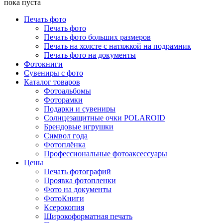
пока пуста
Печать фото
Печать фото
Печать фото больших размеров
Печать на холсте с натяжкой на подрамник
Печать фото на документы
Фотокниги
Сувениры с фото
Каталог товаров
Фотоальбомы
Фоторамки
Подарки и сувениры
Солнцезащитные очки POLAROID
Брендовые игрушки
Символ года
Фотоплёнка
Профессиональные фотоаксессуары
Цены
Печать фотографий
Проявка фотопленки
Фото на документы
ФотоКниги
Ксерокопия
Широкоформатная печать