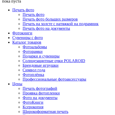
пока пуста
Печать фото
Печать фото
Печать фото больших размеров
Печать на холсте с натяжкой на подрамник
Печать фото на документы
Фотокниги
Сувениры с фото
Каталог товаров
Фотоальбомы
Фоторамки
Подарки и сувениры
Солнцезащитные очки POLAROID
Брендовые игрушки
Символ года
Фотоплёнка
Профессиональные фотоаксессуары
Цены
Печать фотографий
Проявка фотопленки
Фото на документы
ФотоКниги
Ксерокопия
Широкоформатная печать