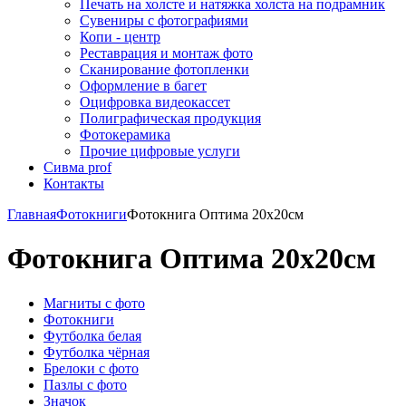
Печать на холсте и натяжка холста на подрамник
Сувениры с фотографиями
Копи - центр
Реставрация и монтаж фото
Сканирование фотопленки
Оформление в багет
Оцифровка видеокассет
Полиграфическая продукция
Фотокерамика
Прочие цифровые услуги
Сивма prof
Контакты
Главная
Фотокниги
Фотокнига Оптима 20х20см
Фотокнига Оптима 20х20см
Магниты с фото
Фотокниги
Футболка белая
Футболка чёрная
Брелоки с фото
Пазлы с фото
Значок