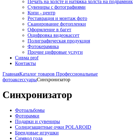
Печать на холсте и натяжка холста на подрамник
Сувениры с фотографиями
Копи - центр
Реставрация и монтаж фото
Сканирование фотопленки
Оформление в багет
Оцифровка видеокассет
Полиграфическая продукция
Фотокерамика
Прочие цифровые услуги
Сивма prof
Контакты
Главная
Каталог товаров
Профессиональные
фотоаксессуары
Синхронизатор
Синхронизатор
Фотоальбомы
Фоторамки
Подарки и сувениры
Солнцезащитные очки POLAROID
Брендовые игрушки
Символ года