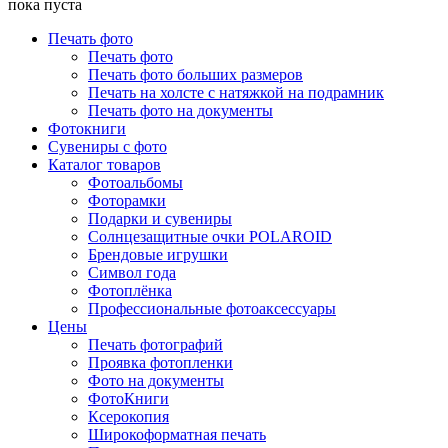
пока пуста
Печать фото
Печать фото
Печать фото больших размеров
Печать на холсте с натяжкой на подрамник
Печать фото на документы
Фотокниги
Сувениры с фото
Каталог товаров
Фотоальбомы
Фоторамки
Подарки и сувениры
Солнцезащитные очки POLAROID
Брендовые игрушки
Символ года
Фотоплёнка
Профессиональные фотоаксессуары
Цены
Печать фотографий
Проявка фотопленки
Фото на документы
ФотоКниги
Ксерокопия
Широкоформатная печать