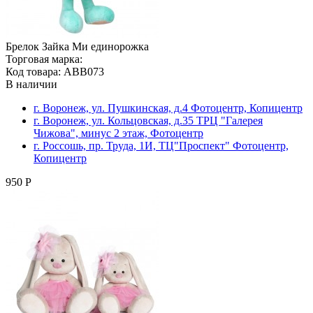
Брелок Зайка Ми единорожка
Торговая марка:
Код товара: ABB073
В наличии
г. Воронеж, ул. Пушкинская, д.4 Фотоцентр, Копицентр
г. Воронеж, ул. Кольцовская, д.35 ТРЦ "Галерея
Чижова", минус 2 этаж, Фотоцентр
г. Россошь, пр. Труда, 1И, ТЦ"Проспект" Фотоцентр,
Копицентр
950 Р