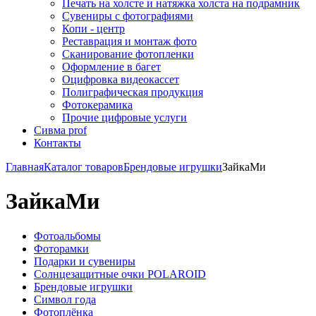
Печать на холсте и натяжка холста на подрамник
Сувениры с фотографиями
Копи - центр
Реставрация и монтаж фото
Сканирование фотопленки
Оформление в багет
Оцифровка видеокассет
Полиграфическая продукция
Фотокерамика
Прочие цифровые услуги
Сивма prof
Контакты
Главная
Каталог товаров
Брендовые игрушки
ЗайкаМи
ЗайкаМи
Фотоальбомы
Фоторамки
Подарки и сувениры
Солнцезащитные очки POLAROID
Брендовые игрушки
Символ года
Фотоплёнка