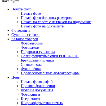
пока пуста
Печать фото
Печать фото
Печать фото больших размеров
Печать на холсте с натяжкой на подрамник
Печать фото на документы
Фотокниги
Сувениры с фото
Каталог товаров
Фотоальбомы
Фоторамки
Подарки и сувениры
Солнцезащитные очки POLAROID
Брендовые игрушки
Символ года
Фотоплёнка
Профессиональные фотоаксессуары
Цены
Печать фотографий
Проявка фотопленки
Фото на документы
ФотоКниги
Ксерокопия
Широкоформатная печать