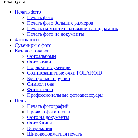
пока пуста
Печать фото
Печать фото
Печать фото больших размеров
Печать на холсте с натяжкой на подрамник
Печать фото на документы
Фотокниги
Сувениры с фото
Каталог товаров
Фотоальбомы
Фоторамки
Подарки и сувениры
Солнцезащитные очки POLAROID
Брендовые игрушки
Символ года
Фотоплёнка
Профессиональные фотоаксессуары
Цены
Печать фотографий
Проявка фотопленки
Фото на документы
ФотоКниги
Ксерокопия
Широкоформатная печать